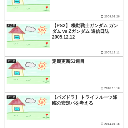
2008.01.26
【PS2】 機動戦士ガンダム ガン
未分類
ダム vs Zガンダム 通信日誌
2005.12.12
2005.12.11
定期更新53週目
未分類
2010.10.19
【パズドラ】 トライフルーツ降
未分類
臨の安定パを考える
2014.01.16