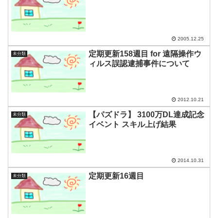
2005.12.25
定期更新158週目 for 遠隔操作ウ
未分類
ィルス誤認逮捕事件について
2012.10.21
【パズドラ】 3100万DL達成記念
未分類
イベント スキル上げ結果
2014.10.31
定期更新16週目
未分類