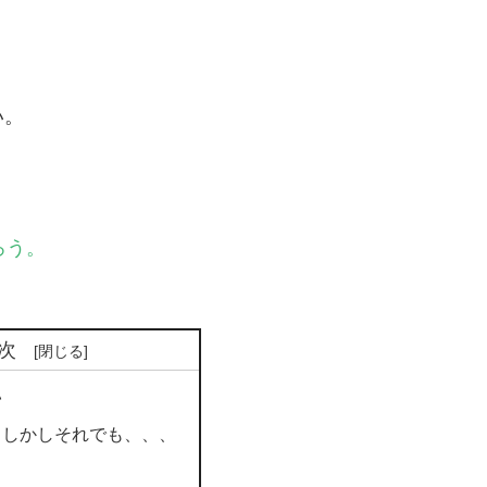
！
い。
ろう。
次
い
、しかしそれでも、、、
、