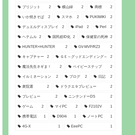
ブリジット
2
横山緑
2
商標
2
いか焼きそば
2
スマホ
2
PUKIWIKI
2
デュエルディスプレイ
2
iPad
2
Perl
2
ヘテムル
2
国民総ID化
2
保健室の死神
2
HUNTER×HUNTER
2
GV-MVP/RZ3
2
キャプチャー
2
ＧＥ～グッドエンディング～
2
魔法先生ネギま！
2
ベイビーステップ
2
イルミネーション
2
ブログ
2
日記
2
衆院選
2
ドラクエ９プレビュー
2
プレビュー
2
ニンテンドーDS
2
ゲーム
2
マイPC
2
F2102V
1
携帯電話
1
D904i
1
ノートPC
1
4G-X
1
EeePC
1