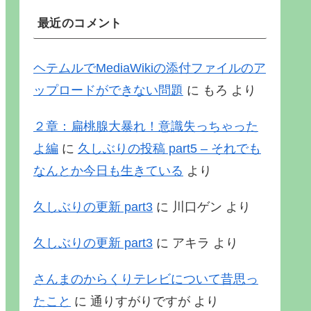
最近のコメント
ヘテムルでMediaWikiの添付ファイルのア
ップロードができない問題
に
もろ
より
２章：扁桃腺大暴れ！意識失っちゃった
よ編
に
久しぶりの投稿 part5 – それでも
なんとか今日も生きている
より
久しぶりの更新 part3
に
川口ゲン
より
久しぶりの更新 part3
に
アキラ
より
さんまのからくりテレビについて昔思っ
たこと
に
通りすがりですが
より