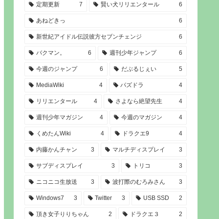
定期更新
7
賢い犬リリエンタール
6
あねどきっ
6
新世紀アイドル伝説彼方セブンチェンジ
6
バクマン。
6
週刊少年ジャンプ
6
今週のジャンプ
6
だぶるじぇい
5
MediaWiki
4
パズドラ
4
リリエンタール
4
さよなら絶望先生
4
週刊少年マガジン
4
今週のマガジン
4
くめたんWiki
4
ドラクエ9
4
内藤かんチャン
3
マルチディスプレイ
3
サブディスプレイ
3
トリコ
3
ニコニコ生放送
3
波打際のむろみさん
3
Windows7
3
Twitter
3
USB SSD
2
頂き女子りりちゃん
2
ドラクエ３
2