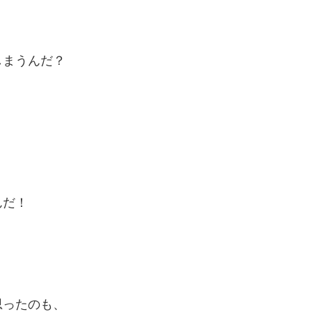
しまうんだ？
んだ！
思ったのも、