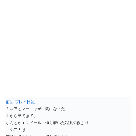
前回 プレイ日記
ミネアとマーニャが仲間になった。
山から出てきて、
なんとかエンドールに辿り着いた程度の僕より、
この二人は