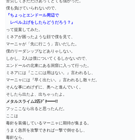
苦労してきただけあってとても強かった。
僕も負けていられないので、
『ちょっとエンドール周辺で
レベル上げをしたらどうだろう？』
って提案してみた。
ミネアが困ったような顔で僕を見て、
マーニャが「先に行こう」言いだした。
僕のリーダシップなどありゃしない。
しかし、2人は僕についてくるしかないので、
エンドールの北東にある洞窟に入って行った。
ミネアには『ここには用はない。』言われるし、
マーニャには『早く出たい。』言われるし散々だ。
そんな事にめげずに、奥へと進んでいく。
そしたら出たよ、出ちゃったよ。
メタルスライム2匹ﾃﾞﾀ━━!!
フッここなら出ると思ったんだ。
ここは
毒針を装備しているマーニャに期待が集まる。
うまく急所を攻撃できれば一撃で倒せるし、
毒針なら、