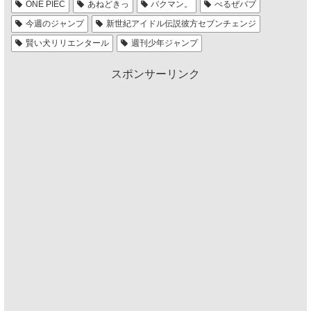
ONE PIEC
あねどきっ
バクマン。
べるぜバブ
今週のジャンプ
新世紀アイドル伝説彼方セブンチェンジ
賢い犬リリエンタール
週刊少年ジャンプ
スポンサーリンク