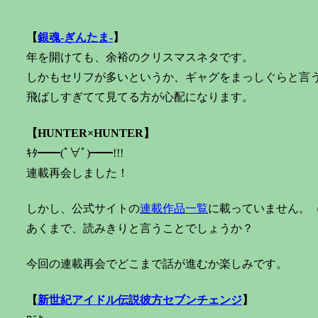
【
銀魂-ぎんたま-
】
年を開けても、余裕のクリスマスネタです。
しかもセリフが多いというか、ギャグをまっしぐらと言
飛ばしすぎてて見てる方が心配になります。
【HUNTER×HUNTER】
ｷﾀ━━(ﾟ∀ﾟ)━━!!!
連載再会しました！
しかし、公式サイトの
連載作品一覧
に載っていません。
あくまで、読みきりと言うことでしょうか？
今回の連載再会でどこまで話が進むか楽しみです。
【
新世紀アイドル伝説彼方セブンチェンジ
】