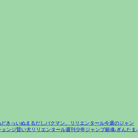
ねどきっ
いぬまるだし
バクマン。
リリエンタール
今週のジャン
チェンジ
賢い犬リリエンタール
週刊少年ジャンプ
銀魂-ぎんたま-