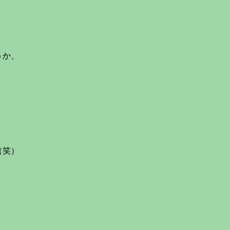
うか、
（笑）