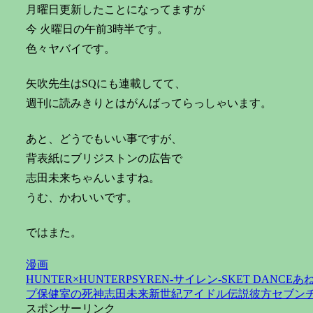
月曜日更新したことになってますが
今 火曜日の午前3時半です。
色々ヤバイです。
矢吹先生はSQにも連載してて、
週刊に読みきりとはがんばってらっしゃいます。
あと、どうでもいい事ですが、
背表紙にブリジストンの広告で
志田未来ちゃんいますね。
うむ、かわいいです。
ではまた。
漫画
HUNTER×HUNTER
PSYREN-サイレン-
SKET DANCE
あ
プ
保健室の死神
志田未来
新世紀アイドル伝説彼方セブン
スポンサーリンク