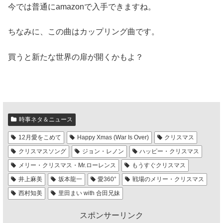
今では普通にamazonで入手できますね。
ちなみに、この曲はカップリング曲です。
買うと新たな世界の扉が開くかもよ？
時事ネタ＆ニュース
12月愛をこめて
Happy Xmas (War Is Over)
クリスマス
クリスマスソング
ジョン・レノン
ハッピー・クリスマス
メリー・クリスマス・Mr.ローレンス
もうすぐクリスマス
井上麻美
坂本龍一
愛360°
戦場のメリー・クリスマス
西村知美
里田まい with 合田兄妹
スポンサーリンク