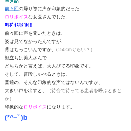
ヨタ話
前々回
の帰り際に声が印象的だった
ロリボイス
な女医さんでした。
ﾛﾘﾎﾞｲｽｷﾀｺﾚ!!!
前々回に声を聞いたときは、
姿は見てなかったんですが、
背はちっこいんですが、
(150cmぐらい？）
顔立ちは美人さんで
どちらかと言えば、大人びてる印象です。
そして、普段しゃべるときは、
普通の、そんな印象的な声ではないんですが、
大きい声を出すと、
（待合で待ってる患者を呼ぶときと
か）
印象的な
ロリボイス
になります。
(*^ｰﾟ)b