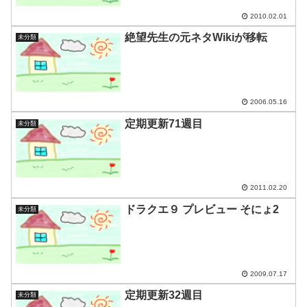
2010.02.01
絶望先生の元ネタWikiが移転
未分類
2006.05.16
定期更新71週目
未分類
2011.02.20
ドラクエ９ プレビュー そにょ2
未分類
2009.07.17
定期更新32週目
未分類