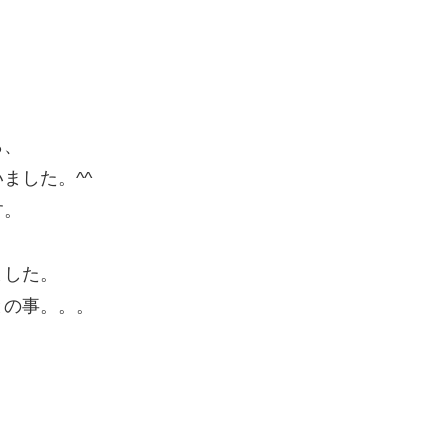
ら、
ました。^^ゞ
す。
ました。
との事。。。