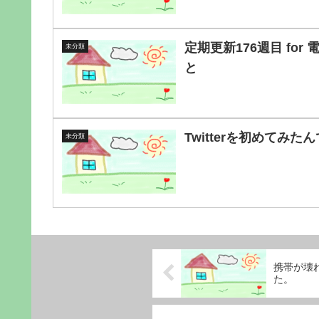
定期更新176週目 for 
未分類
と
Twitterを初めてみた
未分類
携帯が壊
た。