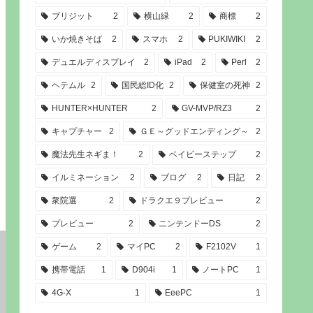
ブリジット
2
横山緑
2
商標
2
いか焼きそば
2
スマホ
2
PUKIWIKI
2
デュエルディスプレイ
2
iPad
2
Perl
2
ヘテムル
2
国民総ID化
2
保健室の死神
2
HUNTER×HUNTER
2
GV-MVP/RZ3
2
キャプチャー
2
ＧＥ～グッドエンディング～
2
魔法先生ネギま！
2
ベイビーステップ
2
イルミネーション
2
ブログ
2
日記
2
衆院選
2
ドラクエ９プレビュー
2
プレビュー
2
ニンテンドーDS
2
ゲーム
2
マイPC
2
F2102V
1
携帯電話
1
D904i
1
ノートPC
1
4G-X
1
EeePC
1