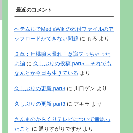
最近のコメント
ヘテムルでMediaWikiの添付ファイルのア
ップロードができない問題
に
もろ
より
２章：扁桃腺大暴れ！意識失っちゃった
よ編
に
久しぶりの投稿 part5 – それでも
なんとか今日も生きている
より
久しぶりの更新 part3
に
川口ゲン
より
久しぶりの更新 part3
に
アキラ
より
さんまのからくりテレビについて昔思っ
たこと
に
通りすがりですが
より