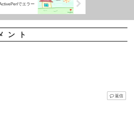
ActivePerlでエラー
メント
返信