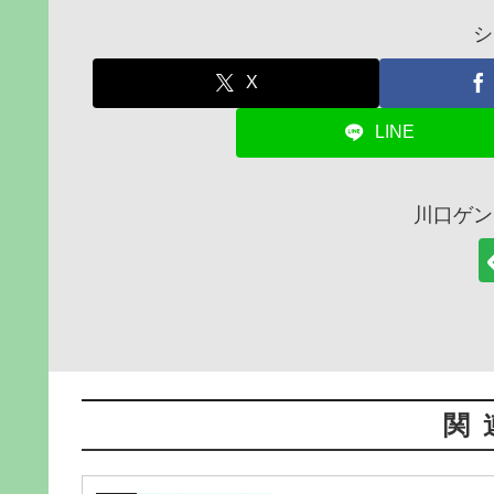
シ
X
LINE
川口ゲン
関