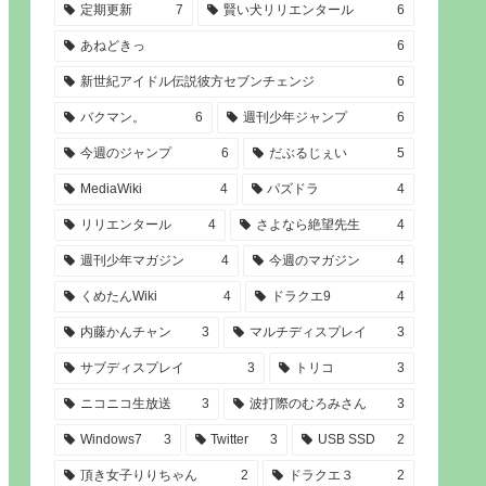
定期更新
7
賢い犬リリエンタール
6
あねどきっ
6
新世紀アイドル伝説彼方セブンチェンジ
6
バクマン。
6
週刊少年ジャンプ
6
今週のジャンプ
6
だぶるじぇい
5
MediaWiki
4
パズドラ
4
リリエンタール
4
さよなら絶望先生
4
週刊少年マガジン
4
今週のマガジン
4
くめたんWiki
4
ドラクエ9
4
内藤かんチャン
3
マルチディスプレイ
3
サブディスプレイ
3
トリコ
3
ニコニコ生放送
3
波打際のむろみさん
3
Windows7
3
Twitter
3
USB SSD
2
頂き女子りりちゃん
2
ドラクエ３
2