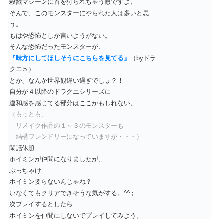
殺戮マシーンに首を狩られちゃう敵ですよ。
そんで、このモンスターにやられた人は多いと思
う。
もはや恐怖としか言いようがない。
そんな恐怖だったモンスターが、
『味方にしてほしそうにこちらを見てる』
（byドラ
クエ５）
とか、なんか世界観違い過ぎでしょ？！
自分が４以降のドラクエシリーズに
違和感を感じてる部分はここかもしれない。
（もっとも、
リメイク作品の１～３のモンスターも
結構フレンドリーになっていますが・・・）
閑話休題
ホイミンが仲間になりましたが、
ぶっちゃけ
ホイミン要らないんじゃね？
いなくてもクリアできそうな気がする。^^；
次プレイするとしたら
ホイミンを仲間にしないでプレイしてみよう。