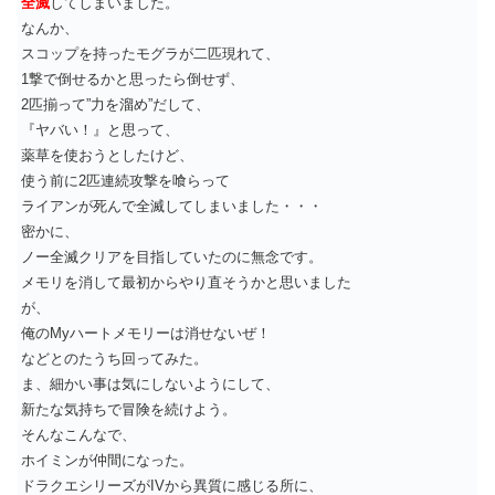
全滅
してしまいました。
なんか、
スコップを持ったモグラが二匹現れて、
1撃で倒せるかと思ったら倒せず、
2匹揃って”力を溜め”だして、
『ヤバい！』と思って、
薬草を使おうとしたけど、
使う前に2匹連続攻撃を喰らって
ライアンが死んで全滅してしまいました・・・
密かに、
ノー全滅クリアを目指していたのに無念です。
メモリを消して最初からやり直そうかと思いました
が、
俺のMyハートメモリーは消せないぜ！
などとのたうち回ってみた。
ま、細かい事は気にしないようにして、
新たな気持ちで冒険を続けよう。
そんなこんなで、
ホイミンが仲間になった。
ドラクエシリーズがIVから異質に感じる所に、