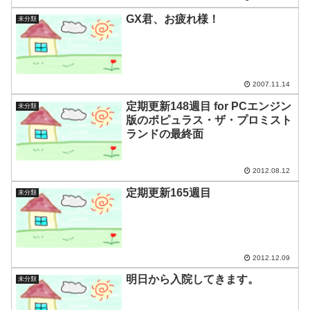
GX君、お疲れ様！
未分類
2007.11.14
定期更新148週目 for PCエンジン
未分類
版のポピュラス・ザ・プロミスト
ランドの最終面
2012.08.12
定期更新165週目
未分類
2012.12.09
明日から入院してきます。
未分類