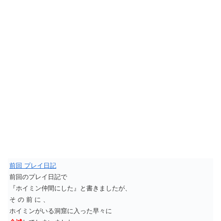
前回 プレイ日記
前回のプレイ日記で
『ホイミン仲間にした』と書きましたが、
そ の 前 に 、
ホイミンがいる洞窟に入った早々に