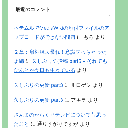
最近のコメント
ヘテムルでMediaWikiの添付ファイルのア
ップロードができない問題
に
もろ
より
２章：扁桃腺大暴れ！意識失っちゃった
よ編
に
久しぶりの投稿 part5 – それでも
なんとか今日も生きている
より
久しぶりの更新 part3
に
川口ゲン
より
久しぶりの更新 part3
に
アキラ
より
さんまのからくりテレビについて昔思っ
たこと
に
通りすがりですが
より