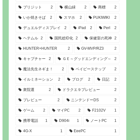
ブリジット
2
横山緑
2
商標
2
いか焼きそば
2
スマホ
2
PUKIWIKI
2
デュエルディスプレイ
2
iPad
2
Perl
2
ヘテムル
2
国民総ID化
2
保健室の死神
2
HUNTER×HUNTER
2
GV-MVP/RZ3
2
キャプチャー
2
ＧＥ～グッドエンディング～
2
魔法先生ネギま！
2
ベイビーステップ
2
イルミネーション
2
ブログ
2
日記
2
衆院選
2
ドラクエ９プレビュー
2
プレビュー
2
ニンテンドーDS
2
ゲーム
2
マイPC
2
F2102V
1
携帯電話
1
D904i
1
ノートPC
1
4G-X
1
EeePC
1