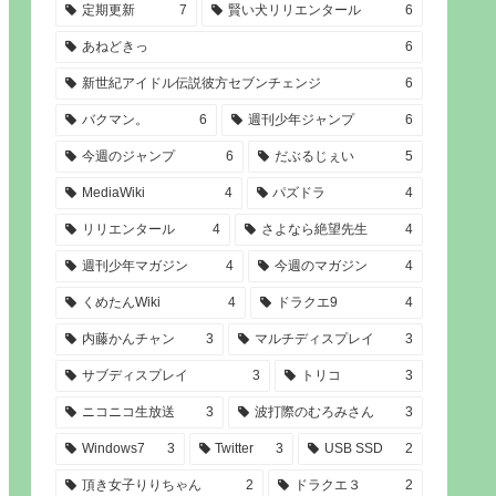
定期更新
7
賢い犬リリエンタール
6
あねどきっ
6
新世紀アイドル伝説彼方セブンチェンジ
6
バクマン。
6
週刊少年ジャンプ
6
今週のジャンプ
6
だぶるじぇい
5
MediaWiki
4
パズドラ
4
リリエンタール
4
さよなら絶望先生
4
週刊少年マガジン
4
今週のマガジン
4
くめたんWiki
4
ドラクエ9
4
内藤かんチャン
3
マルチディスプレイ
3
サブディスプレイ
3
トリコ
3
ニコニコ生放送
3
波打際のむろみさん
3
Windows7
3
Twitter
3
USB SSD
2
頂き女子りりちゃん
2
ドラクエ３
2