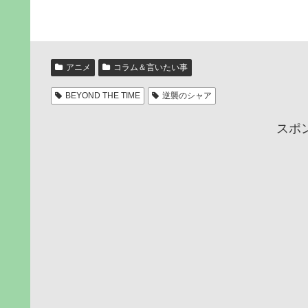
アニメ
コラム＆言いたい事
BEYOND THE TIME
逆襲のシャア
スポ