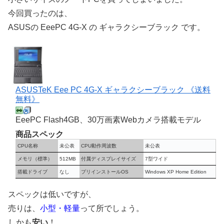
今回買ったのは、
ASUSの EeePC 4G-X の ギャラクシーブラック です。
ASUSTeK Eee PC 4G-X ギャラクシーブラック 《送料
無料》
EeePC Flash4GB、30万画素Webカメラ搭載モデル
商品スペック
CPU名称
未公表
CPU動作周波数
未公表
メモリ（標準）
512MB
付属ディスプレイサイズ
7型ワイド
搭載ドライブ
なし
プリインストールOS
Windows XP Home Edition
スペックは低いですが、
売りは、
小型・軽量
って所でしょう。
しかも
安い
！