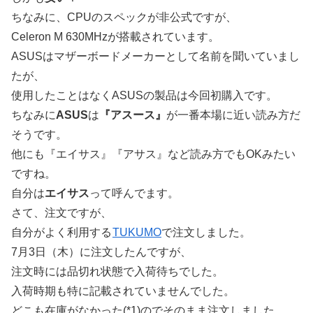
ちなみに、CPUのスペックが非公式ですが、
Celeron M 630MHzが搭載されています。
ASUSはマザーボードメーカーとして名前を聞いていまし
たが、
使用したことはなくASUSの製品は今回初購入です。
ちなみに
ASUS
は
『アスース』
が一番本場に近い読み方だ
そうです。
他にも『エイサス』『アサス』など読み方でもOKみたい
ですね。
自分は
エイサス
って呼んでます。
さて、注文ですが、
自分がよく利用する
TUKUMO
で注文しました。
7月3日（木）に注文したんですが、
注文時には品切れ状態で入荷待ちでした。
入荷時期も特に記載されていませんでした。
どこも在庫がなかった(*1)のでそのまま注文しました。