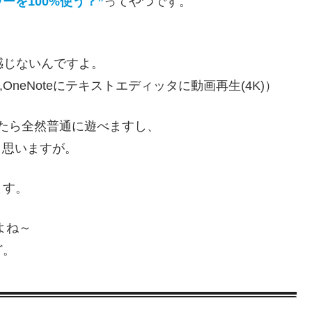
ワーを100%使う？”
ってやつです。
ス感じないんですよ。
el,OneNoteにテキストエディッタに動画再生(4K)）
いでしたら全然普通に遊べますし、
と思いますが。
ます。
すよね～
ど。