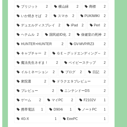
ブリジット
2
横山緑
2
商標
2
いか焼きそば
2
スマホ
2
PUKIWIKI
2
デュエルディスプレイ
2
iPad
2
Perl
2
ヘテムル
2
国民総ID化
2
保健室の死神
2
HUNTER×HUNTER
2
GV-MVP/RZ3
2
キャプチャー
2
ＧＥ～グッドエンディング～
2
魔法先生ネギま！
2
ベイビーステップ
2
イルミネーション
2
ブログ
2
日記
2
衆院選
2
ドラクエ９プレビュー
2
プレビュー
2
ニンテンドーDS
2
ゲーム
2
マイPC
2
F2102V
1
携帯電話
1
D904i
1
ノートPC
1
4G-X
1
EeePC
1