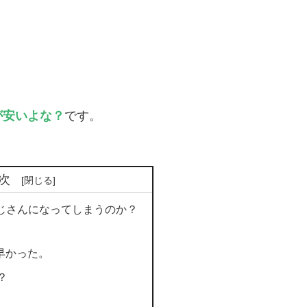
が安いよな？
です。
）
次
おじさんになってしまうのか？
早かった。
？