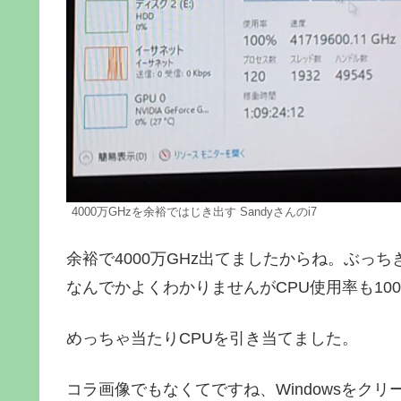
4000万GHzを余裕ではじき出す Sandyさんのi7
余裕で4000万GHz出てましたからね。ぶっ
なんでかよくわかりませんがCPU使用率も10
めっちゃ当たりCPUを引き当てました。
コラ画像でもなくてですね、Windowsをク