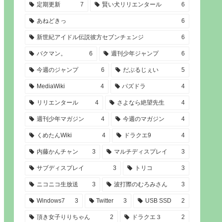
定期更新
7
賢い犬リリエンタール
6
あねどきっ
6
新世紀アイドル伝説彼方セブンチェンジ
6
バクマン。
6
週刊少年ジャンプ
6
今週のジャンプ
6
だぶるじぇい
5
MediaWiki
4
パズドラ
4
リリエンタール
4
さよなら絶望先生
4
週刊少年マガジン
4
今週のマガジン
4
くめたんWiki
4
ドラクエ9
4
内藤かんチャン
3
マルチディスプレイ
3
サブディスプレイ
3
トリコ
3
ニコニコ生放送
3
波打際のむろみさん
3
Windows7
3
Twitter
3
USB SSD
2
頂き女子りりちゃん
2
ドラクエ３
2