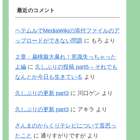
最近のコメント
ヘテムルでMediaWikiの添付ファイルのア
ップロードができない問題
に
もろ
より
２章：扁桃腺大暴れ！意識失っちゃった
よ編
に
久しぶりの投稿 part5 – それでも
なんとか今日も生きている
より
久しぶりの更新 part3
に
川口ゲン
より
久しぶりの更新 part3
に
アキラ
より
さんまのからくりテレビについて昔思っ
たこと
に
通りすがりですが
より