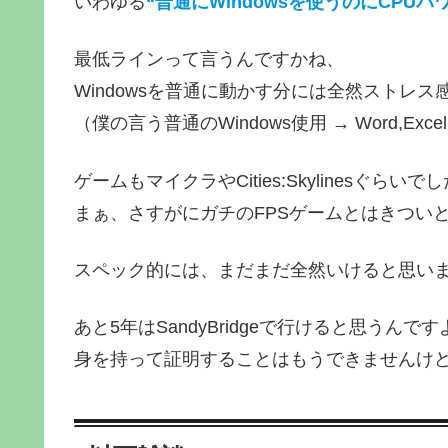
いわゆる
“普通にWindowsを使うのにCPUパ
最低ラインって言うんですかね、
Windowsを普通に動かす分には全然ストレ
（僕の言う普通のWindows使用 → Word,Exc
ゲームもマイクラやCities:Skylinesぐら
まぁ、さすがにガチのFPSゲームとはきつい
スペック的には、まだまだ全然いけると思い
あと5年はSandyBridgeで行けると思うんで
身を持って証明することはもうできませんけ