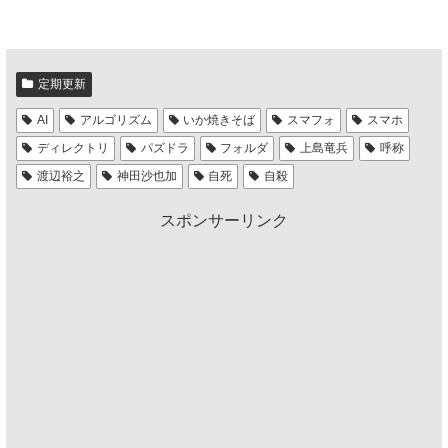
定期更新
AI
アルゴリズム
いか焼きそば
スマフォ
スマホ
ディレクトリ
パズドラ
フォルダ
上島竜兵
呼称
渡辺裕之
神田沙也加
自死
自殺
スポンサーリンク